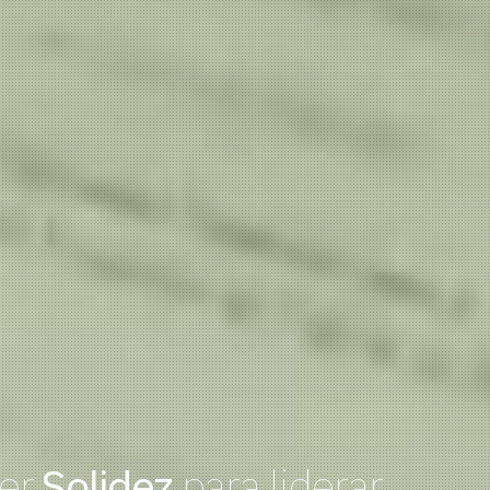
er.
Solidez
para liderar.