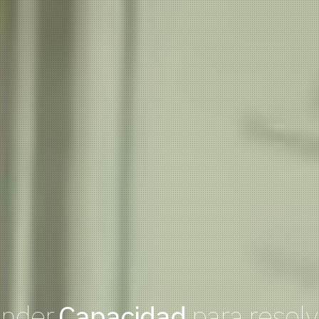
nder.
Capacidad
para resolv